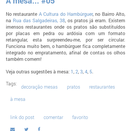
À mesa... #05
No restaurante
A Cultura do Hambúrguer
, no Bairro Alto,
na
Rua das Salgadeiras, 38
, os pratos já eram. Existem
imensos restaurantes onde os pratos são substituídos
por placas em pedra ou ardósia com um formato
retangular, esta surpreendeu-me, por ser circular.
Funciona muito bem, o hambúrguer fica completamente
integrado no empratamento, afinal de contas os olhos
também comem!
Veja outras sugestões à mesa:
1
,
2
,
3
,
4
,
5
.
Tags:
decoração mesas
pratos
restaurantes
à mesa
link do post
comentar
favorito