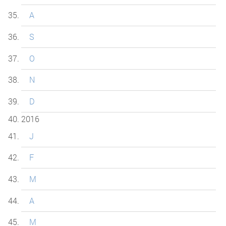
A
S
O
N
D
2016
J
F
M
A
M