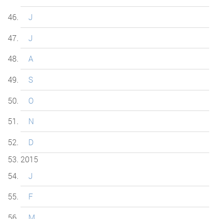
J
J
A
S
O
N
D
2015
J
F
M