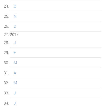
O
N
D
2017
J
F
M
A
M
J
J