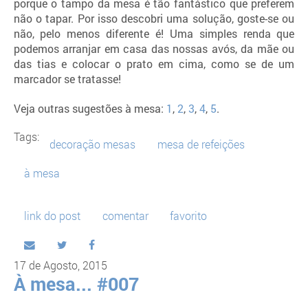
porque o tampo da mesa é tão fantástico que preferem
não o tapar. Por isso descobri uma solução, goste-se ou
não, pelo menos diferente é! Uma simples renda que
podemos arranjar em casa das nossas avós, da mãe ou
das tias e colocar o prato em cima, como se de um
marcador se tratasse!
Veja outras sugestões à mesa:
1
,
2
,
3
,
4
,
5
.
Tags:
decoração mesas
mesa de refeições
à mesa
link do post
comentar
favorito
17 de Agosto, 2015
À mesa... #007