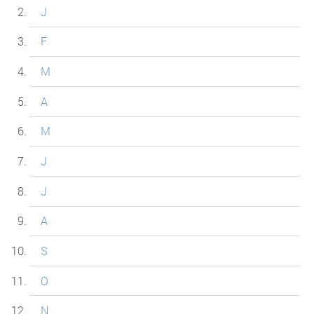
J
F
M
A
M
J
J
A
S
O
N