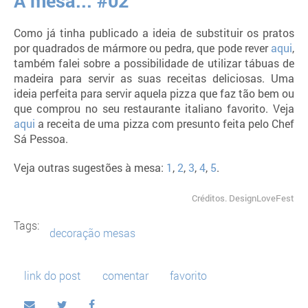
À mesa... #02
Como já tinha publicado a ideia de substituir os pratos
por quadrados de mármore ou pedra, que pode rever
aqui
,
também falei sobre a possibilidade de utilizar tábuas de
madeira para servir as suas receitas deliciosas. Uma
ideia perfeita para servir aquela pizza que faz tão bem ou
que comprou no seu restaurante italiano favorito. Veja
aqui
a receita de uma pizza com presunto feita pelo Chef
Sá Pessoa.
Veja outras sugestões à mesa:
1
,
2
,
3
,
4
,
5
.
Créditos. DesignLoveFest
Tags:
decoração mesas
link do post
comentar
favorito