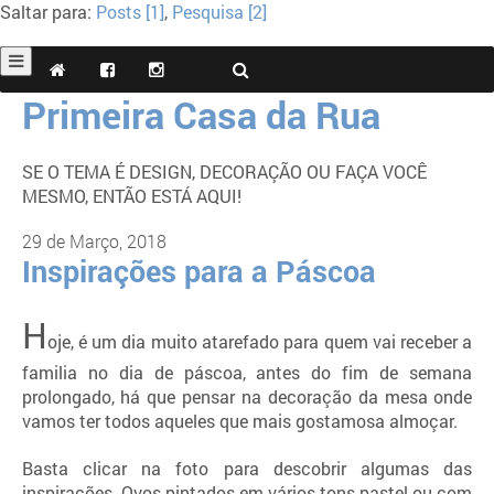
Saltar para:
Posts [1]
,
Pesquisa [2]
Primeira Casa da Rua
SE O TEMA É DESIGN, DECORAÇÃO OU FAÇA VOCÊ
MESMO, ENTÃO ESTÁ AQUI!
29 de Março, 2018
Inspirações para a Páscoa
H
oje, é um dia muito atarefado para quem vai receber a
familia no dia de páscoa, antes do fim de semana
prolongado, há que pensar na decoração da mesa onde
vamos ter todos aqueles que mais gostamosa almoçar.
Basta clicar na foto para descobrir algumas das
inspirações. Ovos pintados em vários tons pastel ou com