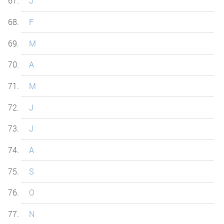
J
F
M
A
M
J
J
A
S
O
N