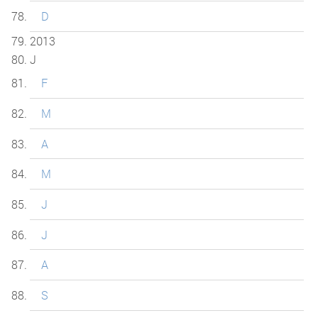
D
2013
J
F
M
A
M
J
J
A
S