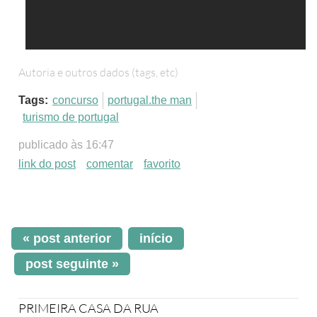
Autoria e outros dados (tags, etc)
Tags:
concurso
portugal.the man
turismo de portugal
publicado às 16:47
link do post
comentar
favorito
« post anterior
início
post seguinte »
PRIMEIRA CASA DA RUA