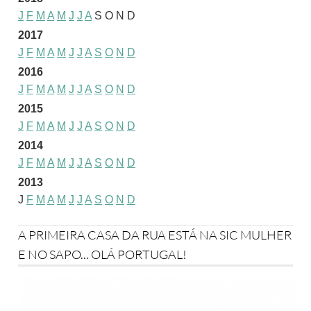
J
F
M
A
M
J
J
A
S
O
N
D
2017
J
F
M
A
M
J
J
A
S
O
N
D
2016
J
F
M
A
M
J
J
A
S
O
N
D
2015
J
F
M
A
M
J
J
A
S
O
N
D
2014
J
F
M
A
M
J
J
A
S
O
N
D
2013
J
F
M
A
M
J
J
A
S
O
N
D
A PRIMEIRA CASA DA RUA ESTÁ NA SIC MULHER
E NO SAPO... OLÁ PORTUGAL!