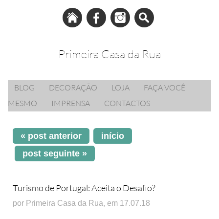
Primeira Casa da Rua
BLOG
DECORAÇÃO
LOJA
FAÇA VOCÊ
MESMO
IMPRENSA
CONTACTOS
« post anterior
início
post seguinte »
Turismo de Portugal: Aceita o Desafio?
por Primeira Casa da Rua, em 17.07.18