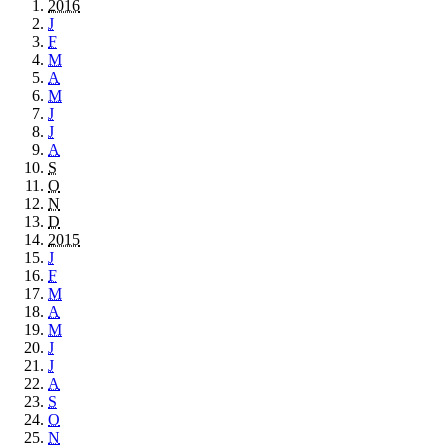
2016
J
F
M
A
M
J
J
A
S
O
N
D
2015
J
F
M
A
M
J
J
A
S
O
N