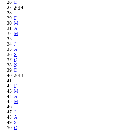
D
2014
J
F
M
A
M
J
J
A
S
O
N
D
2013
J
F
M
A
M
J
J
A
S
O