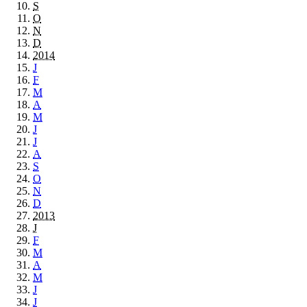
S
O
N
D
2014
J
F
M
A
M
J
J
A
S
O
N
D
2013
J
F
M
A
M
J
J