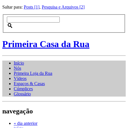
Saltar para:
Posts [1]
,
Pesquisa e Arquivos [2]
Primeira Casa da Rua
Início
Nós
Primeira Loja da Rua
Vídeos
Espaços & Casas
Cúmplices
Glossário
navegação
« dia anterior