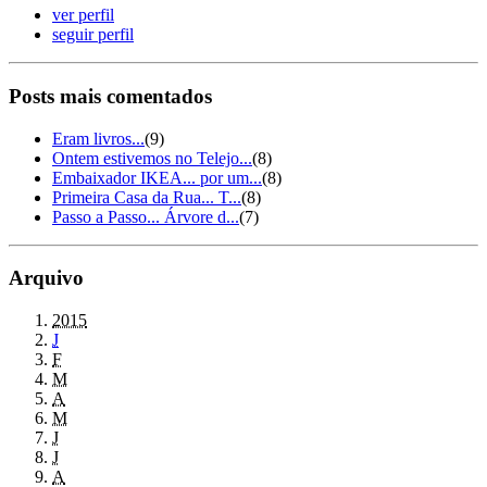
ver perfil
seguir perfil
Posts mais comentados
Eram livros...
(9)
Ontem estivemos no Telejo...
(8)
Embaixador IKEA... por um...
(8)
Primeira Casa da Rua... T...
(8)
Passo a Passo... Árvore d...
(7)
Arquivo
2015
J
F
M
A
M
J
J
A