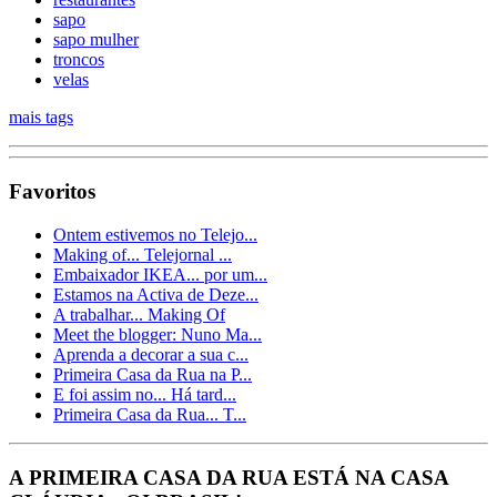
sapo
sapo mulher
troncos
velas
mais tags
Favoritos
Ontem estivemos no Telejo...
Making of... Telejornal ...
Embaixador IKEA... por um...
Estamos na Activa de Deze...
A trabalhar... Making Of
Meet the blogger: Nuno Ma...
Aprenda a decorar a sua c...
Primeira Casa da Rua na P...
E foi assim no... Há tard...
Primeira Casa da Rua... T...
A PRIMEIRA CASA DA RUA ESTÁ NA CASA