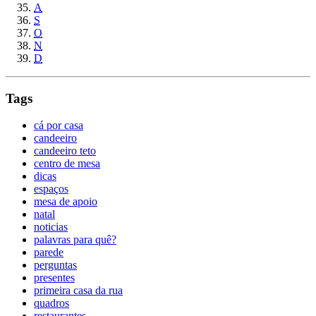
A
S
O
N
D
Tags
cá por casa
candeeiro
candeeiro teto
centro de mesa
dicas
espaços
mesa de apoio
natal
noticias
palavras para quê?
parede
perguntas
presentes
primeira casa da rua
quadros
restaurantes