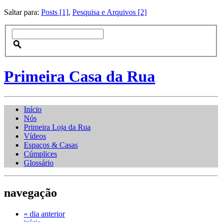
Saltar para:
Posts [1]
,
Pesquisa e Arquivos [2]
Primeira Casa da Rua
Início
Nós
Primeira Loja da Rua
Vídeos
Espaços & Casas
Cúmplices
Glossário
navegação
« dia anterior