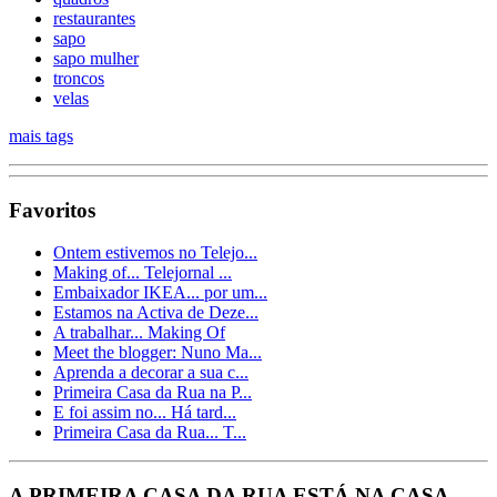
restaurantes
sapo
sapo mulher
troncos
velas
mais tags
Favoritos
Ontem estivemos no Telejo...
Making of... Telejornal ...
Embaixador IKEA... por um...
Estamos na Activa de Deze...
A trabalhar... Making Of
Meet the blogger: Nuno Ma...
Aprenda a decorar a sua c...
Primeira Casa da Rua na P...
E foi assim no... Há tard...
Primeira Casa da Rua... T...
A PRIMEIRA CASA DA RUA ESTÁ NA CASA