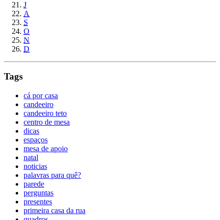
J
A
S
O
N
D
Tags
cá por casa
candeeiro
candeeiro teto
centro de mesa
dicas
espaços
mesa de apoio
natal
noticias
palavras para quê?
parede
perguntas
presentes
primeira casa da rua
quadros