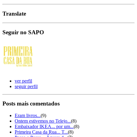
Translate
Seguir no SAPO
ver perfil
seguir perfil
Posts mais comentados
Eram livros...
(9)
Ontem estivemos no Telejo...
(8)
Embaixador IKEA... por um...
(8)
Primeira Casa da Rua... T...
(8)