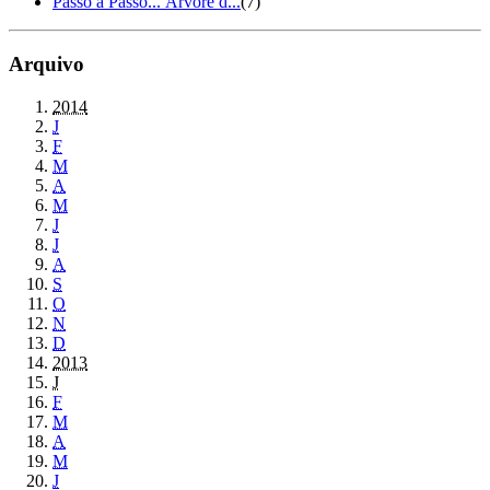
Passo a Passo... Árvore d...
(7)
Arquivo
2014
J
F
M
A
M
J
J
A
S
O
N
D
2013
J
F
M
A
M
J