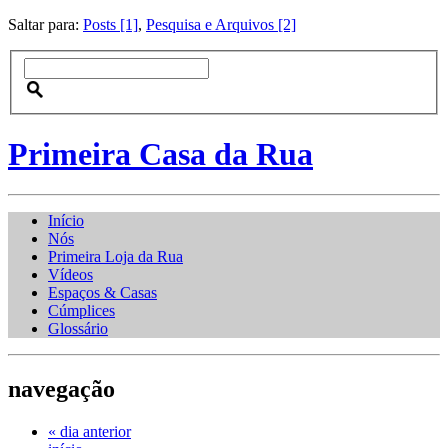
Saltar para:
Posts [1]
,
Pesquisa e Arquivos [2]
Primeira Casa da Rua
Início
Nós
Primeira Loja da Rua
Vídeos
Espaços & Casas
Cúmplices
Glossário
navegação
« dia anterior