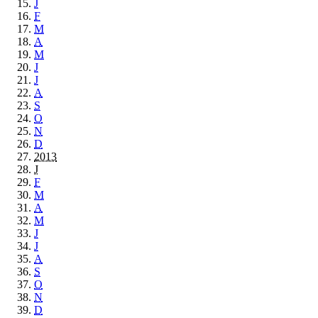
J
F
M
A
M
J
J
A
S
O
N
D
2013
J
F
M
A
M
J
J
A
S
O
N
D