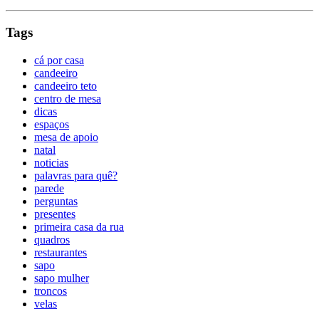
Tags
cá por casa
candeeiro
candeeiro teto
centro de mesa
dicas
espaços
mesa de apoio
natal
noticias
palavras para quê?
parede
perguntas
presentes
primeira casa da rua
quadros
restaurantes
sapo
sapo mulher
troncos
velas