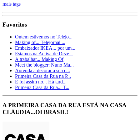
mais tags
Favoritos
Ontem estivemos no Telejo...
Making of... Telejornal ...
Embaixador IKEA... por um...
Estamos na Activa de Deze...
A trabalhar... Making Of
Meet the blogger: Nuno Ma...
Aprenda a decorar a sua c...
Primeira Casa da Rua na P...
E foi assim no... Há tard...
Primeira Casa da Rua... T...
A PRIMEIRA CASA DA RUA ESTÁ NA CASA
CLÁUDIA...OI BRASIL!