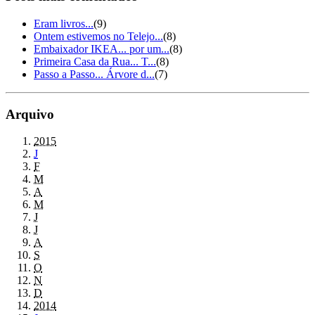
Eram livros...
(9)
Ontem estivemos no Telejo...
(8)
Embaixador IKEA... por um...
(8)
Primeira Casa da Rua... T...
(8)
Passo a Passo... Árvore d...
(7)
Arquivo
2015
J
F
M
A
M
J
J
A
S
O
N
D
2014