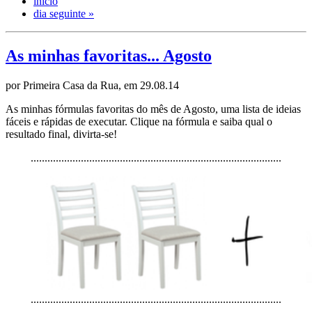
início
dia seguinte »
As minhas favoritas... Agosto
por Primeira Casa da Rua, em 29.08.14
As minhas fórmulas favoritas do mês de Agosto, uma lista de ideias
fáceis e rápidas de executar. Clique na fórmula e saiba qual o
resultado final, divirta-se!
........................................
........................................
..........
........................................
........................................
..........
........................................
........................................
..........