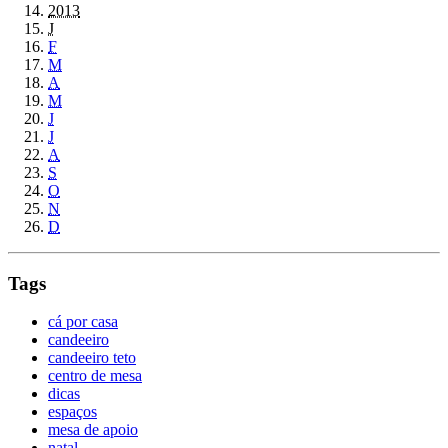
2013
J
F
M
A
M
J
J
A
S
O
N
D
Tags
cá por casa
candeeiro
candeeiro teto
centro de mesa
dicas
espaços
mesa de apoio
natal