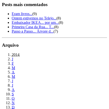
Posts mais comentados
Eram livros...
(9)
Ontem estivemos no Telejo...
(8)
Embaixador IKEA... por um...
(8)
Primeira Casa da Rua... T...
(8)
Passo a Passo... Árvore d...
(7)
Arquivo
2014
J
F
M
A
M
J
J
A
S
O
N
D