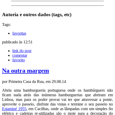
........................................
........................................
..........
Autoria e outros dados (tags, etc)
Tags:
favoritas
publicado às 12:51
link do post
comentar
favorito
Na outra margem
por Primeira Casa da Rua, em 29.08.14
Abriu uma h
amburgueria portuguesa
onde os hambúrguers não
ficam nada atrás das inúmeras
h
amburguerias
que abriram em
Lisboa, mas para os poder provar vai ter que atravessar a ponte,
aproveite o passeio, disfrute das vistas e termine o seu passeio no
Estaminé 1955
, em Cacilhas, onde as lâmpadas com um simples fio
elétrico e cadeiras re-utilizadas são o mote para a decoração do