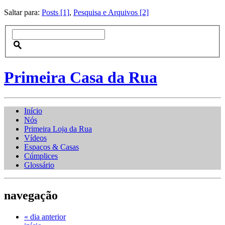
Saltar para:
Posts [1]
,
Pesquisa e Arquivos [2]
Primeira Casa da Rua
Início
Nós
Primeira Loja da Rua
Vídeos
Espaços & Casas
Cúmplices
Glossário
navegação
« dia anterior