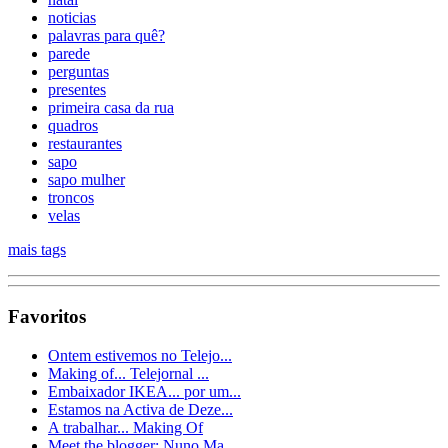
noticias
palavras para quê?
parede
perguntas
presentes
primeira casa da rua
quadros
restaurantes
sapo
sapo mulher
troncos
velas
mais tags
Favoritos
Ontem estivemos no Telejo...
Making of... Telejornal ...
Embaixador IKEA... por um...
Estamos na Activa de Deze...
A trabalhar... Making Of
Meet the blogger: Nuno Ma...