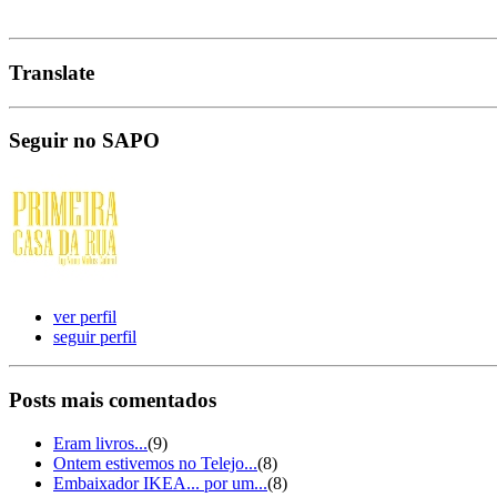
Translate
Seguir no SAPO
ver perfil
seguir perfil
Posts mais comentados
Eram livros...
(9)
Ontem estivemos no Telejo...
(8)
Embaixador IKEA... por um...
(8)