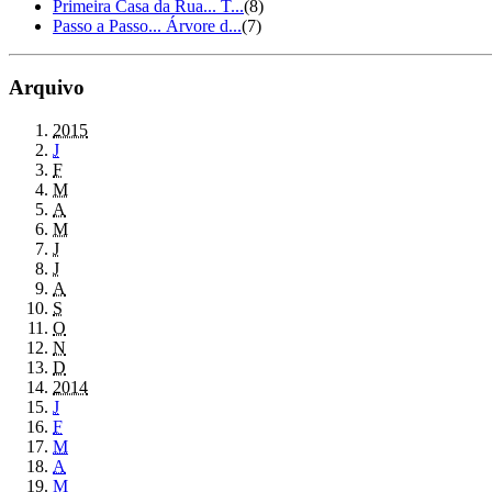
Primeira Casa da Rua... T...
(8)
Passo a Passo... Árvore d...
(7)
Arquivo
2015
J
F
M
A
M
J
J
A
S
O
N
D
2014
J
F
M
A
M