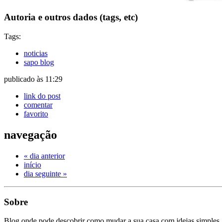
Autoria e outros dados (tags, etc)
Tags:
noticias
sapo blog
publicado às 11:29
link do post
comentar
favorito
navegação
« dia anterior
início
dia seguinte »
Sobre
Blog onde pode descobrir como mudar a sua casa com ideias simples,