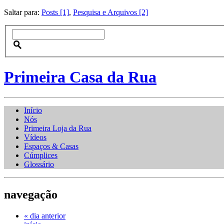
Saltar para:
Posts [1]
,
Pesquisa e Arquivos [2]
Primeira Casa da Rua
Início
Nós
Primeira Loja da Rua
Vídeos
Espaços & Casas
Cúmplices
Glossário
navegação
« dia anterior