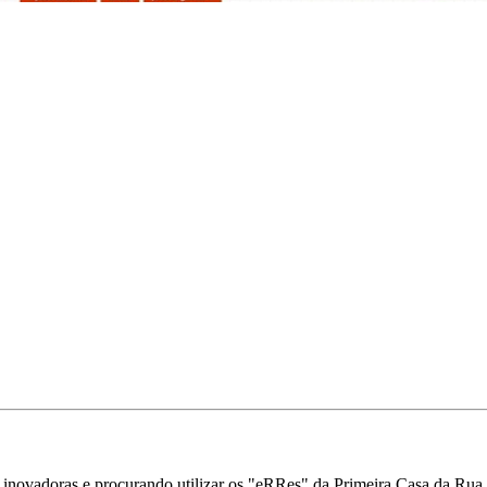
 inovadoras e procurando utilizar os "eRRes" da Primeira Casa da Rua