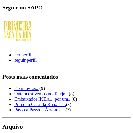
Seguir no SAPO
ver perfil
seguir perfil
Posts mais comentados
Eram livros...
(9)
Ontem estivemos no Telejo...
(8)
Embaixador IKEA... por um...
(8)
Primeira Casa da Rua... T...
(8)
Passo a Passo... Árvore d...
(7)
Arquivo