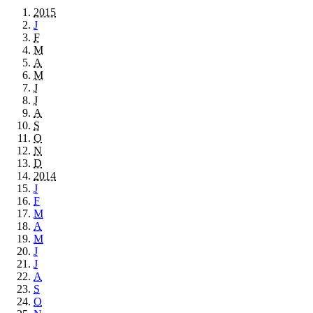
2015
J
F
M
A
M
J
J
A
S
O
N
D
2014
J
F
M
A
M
J
J
A
S
O