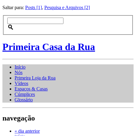
Saltar para:
Posts [1]
,
Pesquisa e Arquivos [2]
Primeira Casa da Rua
Início
Nós
Primeira Loja da Rua
Vídeos
Espaços & Casas
Cúmplices
Glossário
navegação
« dia anterior