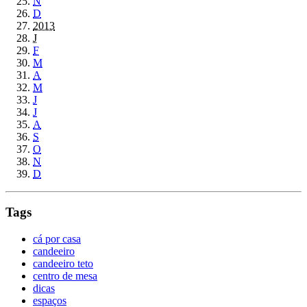
N
D
2013
J
F
M
A
M
J
J
A
S
O
N
D
Tags
cá por casa
candeeiro
candeeiro teto
centro de mesa
dicas
espaços