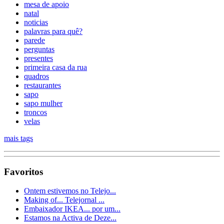
mesa de apoio
natal
noticias
palavras para quê?
parede
perguntas
presentes
primeira casa da rua
quadros
restaurantes
sapo
sapo mulher
troncos
velas
mais tags
Favoritos
Ontem estivemos no Telejo...
Making of... Telejornal ...
Embaixador IKEA... por um...
Estamos na Activa de Deze...