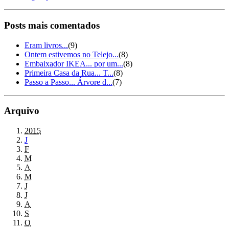
Posts mais comentados
Eram livros...
(9)
Ontem estivemos no Telejo...
(8)
Embaixador IKEA... por um...
(8)
Primeira Casa da Rua... T...
(8)
Passo a Passo... Árvore d...
(7)
Arquivo
2015
J
F
M
A
M
J
J
A
S
O