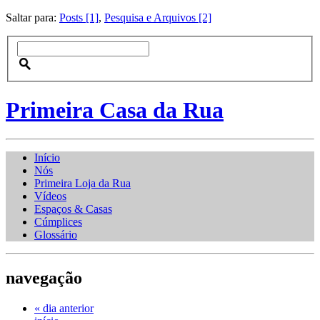
Saltar para:
Posts [1]
,
Pesquisa e Arquivos [2]
Primeira Casa da Rua
Início
Nós
Primeira Loja da Rua
Vídeos
Espaços & Casas
Cúmplices
Glossário
navegação
« dia anterior