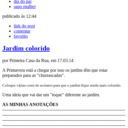
dia do pai
sapo mulher
publicado às 12:44
link do post
comentar
favorito
Jardim colorido
por Primeira Casa da Rua, em 17.03.14
A Primavera está a chegar por isso os jardins têm que estar
preparados para as "churrascadas".
Coloque várias cores de acetatos para que o jardim fique ainda mais colorido.
Uma ideia que vai dar um "toque" diferente ao jardim.
AS MINHAS ANOTAÇÕES
----------------------------------------
----------------------------------------
------
----------------------------------
----------------------------------------
------------
----------------------------
----------------------------------------
------------------
----------------------
----------------------------------------
------------------------