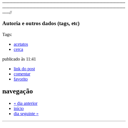
----------------
----------------------------------------
------------------------------
----------
----------------------------------------
------------------------------------
----
-//
Autoria e outros dados (tags, etc)
Tags:
acetatos
cerca
publicado às 11:41
link do post
comentar
favorito
navegação
« dia anterior
início
dia seguinte »