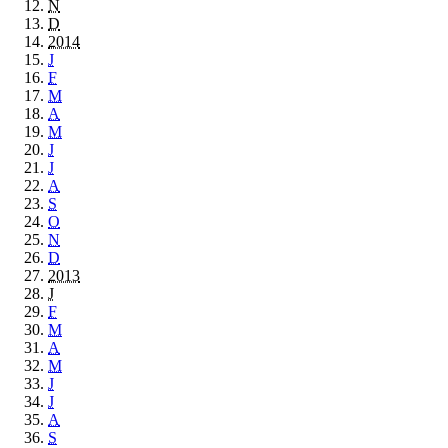
N
D
2014
J
F
M
A
M
J
J
A
S
O
N
D
2013
J
F
M
A
M
J
J
A
S