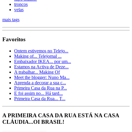
troncos
velas
mais tags
Favoritos
Ontem estivemos no Telejo...
Making of... Telejornal ...
Embaixador IKEA... por um...
Estamos na Activa de Deze...
A trabalhar... Making Of
Meet the blogger: Nuno Ma...
Aprenda a decorar a sua c...
Primeira Casa da Rua na P...
E foi assim no... Há tard...
Primeira Casa da Rua... T...
A PRIMEIRA CASA DA RUA ESTÁ NA CASA
CLÁUDIA...OI BRASIL!