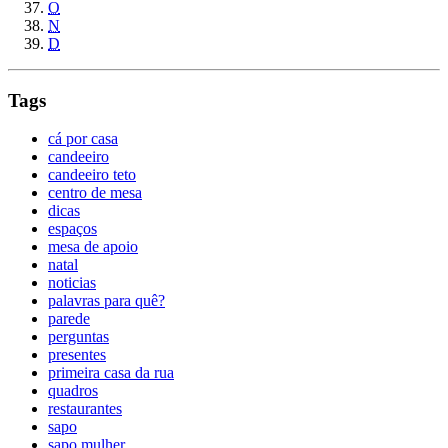
O
N
D
Tags
cá por casa
candeeiro
candeeiro teto
centro de mesa
dicas
espaços
mesa de apoio
natal
noticias
palavras para quê?
parede
perguntas
presentes
primeira casa da rua
quadros
restaurantes
sapo
sapo mulher