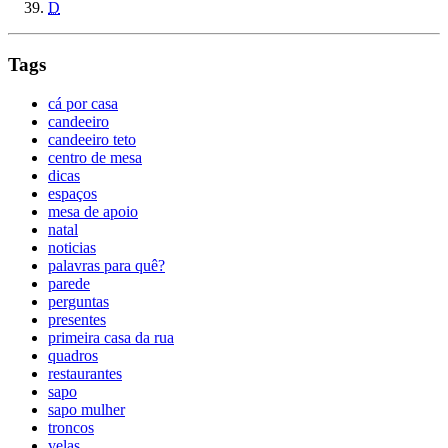
D
Tags
cá por casa
candeeiro
candeeiro teto
centro de mesa
dicas
espaços
mesa de apoio
natal
noticias
palavras para quê?
parede
perguntas
presentes
primeira casa da rua
quadros
restaurantes
sapo
sapo mulher
troncos
velas