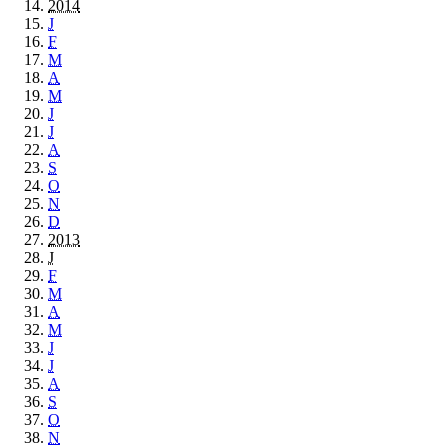
2014
J
F
M
A
M
J
J
A
S
O
N
D
2013
J
F
M
A
M
J
J
A
S
O
N