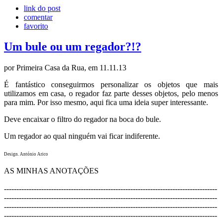
link do post
comentar
favorito
Um bule ou um regador?!?
por Primeira Casa da Rua, em 11.11.13
É fantástico conseguirmos personalizar os objetos que mais
utilizamos em casa, o regador faz parte desses objetos, pelo menos
para mim. Por isso mesmo, aqui fica uma ideia super interessante.
Deve encaixar o filtro do regador na boca do bule.
Um regador ao qual ninguém vai ficar indiferente.
Design. António Arico
AS MINHAS ANOTAÇÕES
----------------------------------------
----------------------------------------
------
----------------------------------
----------------------------------------
------------
----------------------------
----------------------------------------
------------------
----------------------
----------------------------------------
------------------------