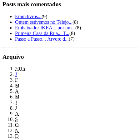
Posts mais comentados
Eram livros...
(9)
Ontem estivemos no Telejo...
(8)
Embaixador IKEA... por um...
(8)
Primeira Casa da Rua... T...
(8)
Passo a Passo... Árvore d...
(7)
Arquivo
2015
J
F
M
A
M
J
J
A
S
O
N
D