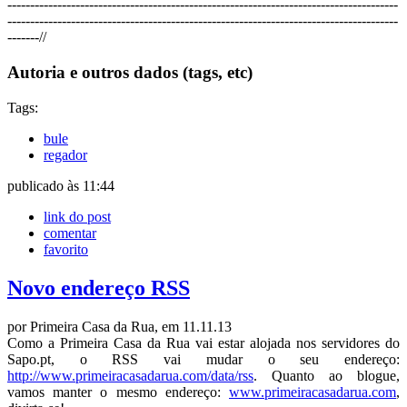
----------------
----------------------------------------
------------------------------
----------
----------------------------------------
------------------------------------
----
---//
Autoria e outros dados (tags, etc)
Tags:
bule
regador
publicado às 11:44
link do post
comentar
favorito
Novo endereço RSS
por Primeira Casa da Rua, em 11.11.13
Como a Primeira Casa da Rua vai estar alojada nos servidores do
Sapo.pt, o RSS vai mudar o seu endereço:
http://www.primeiracasadarua.com/data/rs
s
. Quanto ao blogue,
vamos manter o mesmo endereço:
www.primeiracasadarua.com
,