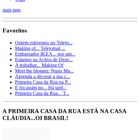
mais tags
Favoritos
Ontem estivemos no Telejo...
Making of... Telejornal ...
Embaixador IKEA... por um...
Estamos na Activa de Deze...
A trabalhar... Making Of
Meet the blogger: Nuno Ma...
Aprenda a decorar a sua c...
Primeira Casa da Rua na P...
E foi assim no... Há tard...
Primeira Casa da Rua... T...
A PRIMEIRA CASA DA RUA ESTÁ NA CASA
CLÁUDIA...OI BRASIL!