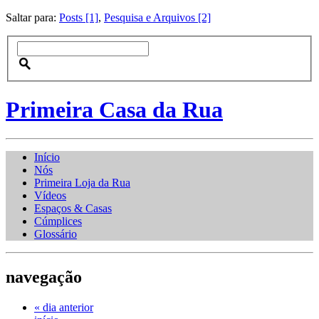
Saltar para:
Posts [1]
,
Pesquisa e Arquivos [2]
Primeira Casa da Rua
Início
Nós
Primeira Loja da Rua
Vídeos
Espaços & Casas
Cúmplices
Glossário
navegação
« dia anterior