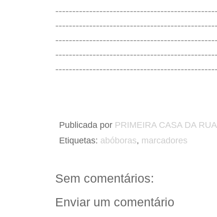
-----------------------------------------------
-----------------------------------------------
-----------------------------------------------
-----------------------------------------------
-----------------------------------------------
Publicada por
PRIMEIRA CASA DA RUA
Etiquetas:
abóboras
,
marcadores
Sem comentários:
Enviar um comentário