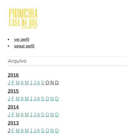
ver perfil
seguir perfil
Arquivo
2016
J
F
M
A
M
J
J
A
S
O
N
D
2015
J
F
M
A
M
J
J
A
S
O
N
D
2014
J
F
M
A
M
J
J
A
S
O
N
D
2013
J
F
M
A
M
J
J
A
S
O
N
D