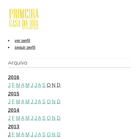
ver perfil
seguir perfil
Arquivo
2016
J
F
M
A
M
J
J
A
S
O
N
D
2015
J
F
M
A
M
J
J
A
S
O
N
D
2014
J
F
M
A
M
J
J
A
S
O
N
D
2013
J
F
M
A
M
J
J
A
S
O
N
D