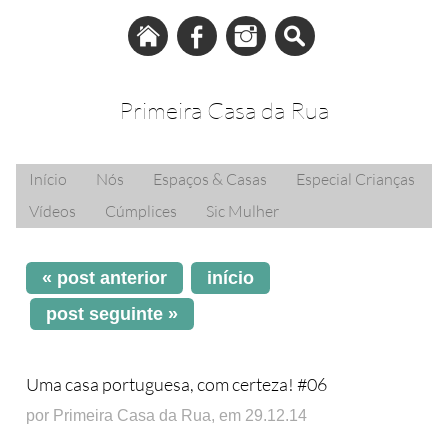
Primeira Casa da Rua
Início
Nós
Espaços & Casas
Especial Crianças
Vídeos
Cúmplices
Sic Mulher
« post anterior
início
post seguinte »
Uma casa portuguesa, com certeza! #06
por Primeira Casa da Rua, em 29.12.14