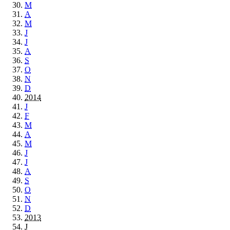
M
A
M
J
J
A
S
O
N
D
2014
J
F
M
A
M
J
J
A
S
O
N
D
2013
J