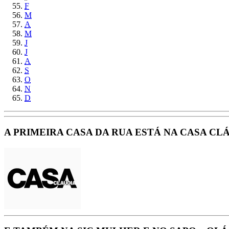
F
M
A
M
J
J
A
S
O
N
D
A PRIMEIRA CASA DA RUA ESTÁ NA CASA CLÁU