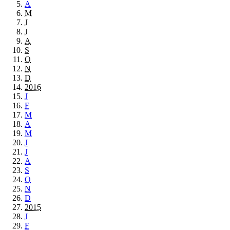
A
M
J
J
A
S
O
N
D
2016
J
F
M
A
M
J
J
A
S
O
N
D
2015
J
F