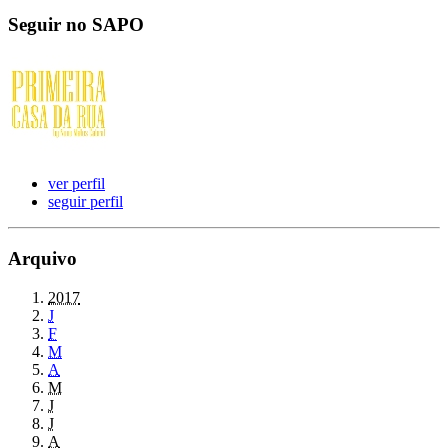
Seguir no SAPO
ver perfil
seguir perfil
Arquivo
2017
J
F
M
A
M
J
J
A