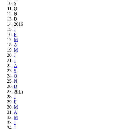
S
O
N
D
2016
J
F
M
A
M
J
J
A
S
O
N
D
2015
J
F
M
A
M
J
J