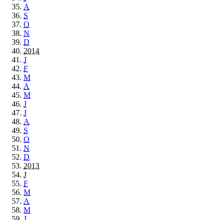
A
S
O
N
D
2014
J
F
M
A
M
J
J
A
S
O
N
D
2013
J
F
M
A
M
J