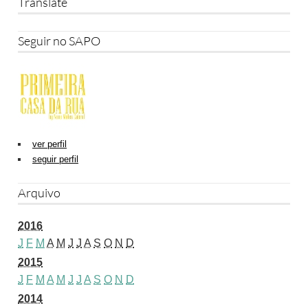
Translate
Seguir no SAPO
ver perfil
seguir perfil
Arquivo
2016
J
F
M
A
M
J
J
A
S
O
N
D
2015
J
F
M
A
M
J
J
A
S
O
N
D
2014