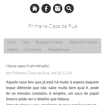
Primeira Casa da Rua
Início
Nós
Espaços & Casas
Especial Crianças
Vídeos
Cúmplices
Passatempos
Novo vaso n'um minuto!
por Primeira Casa da Rua, em 20.11.14
Aquele vaso feio que já está há muito à espera daquele
toque diferente que não sabe muito bem qual é, pode
ter os minutos contados, é simples, um saco de papel
branco pode ser o detalhe que faltava.
Antes de colocar o saco, amachuque um pouco para ficar com um