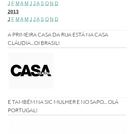
J
F
M
A
M
J
J
A
S
O
N
D
2013
J
F
M
A
M
J
J
A
S
O
N
D
A PRIMEIRA CASA DA RUA ESTÁ NA CASA
CLÁUDIA...OI BRASIL!
E TAMBÉM NA SIC MULHER E NO SAPO... OLÁ
PORTUGAL!