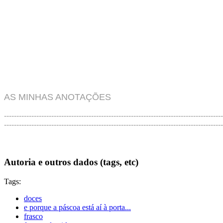
AS MINHAS ANOTAÇÕES
----------------------------------------------------------------------------------------
----------------------------------------------------------------------------------------
Autoria e outros dados (tags, etc)
Tags:
doces
e porque a páscoa está aí à porta...
frasco