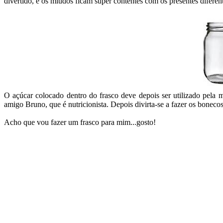
divertido, e os miúdos ficam super contentes com os presentes diferen
O açúcar colocado dentro do frasco deve depois ser utilizado pela
amigo Bruno, que é nutricionista. Depois divirta-se a fazer os bonecos
Acho que vou fazer um frasco para mim...gosto!