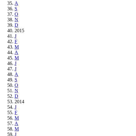
A
S
O
N
D
2015
J
F
M
A
M
J
J
A
S
O
N
D
2014
J
F
M
A
M
J