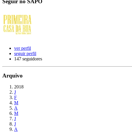
Seguir no SAPO
ver perfil
seguir perfil
147 seguidores
Arquivo
2018
J
F
M
A
M
J
J
A