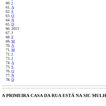
J
A
S
O
N
D
2013
J
F
M
A
M
J
J
A
S
O
N
D
A PRIMEIRA CASA DA RUA ESTÁ NA SIC MULH