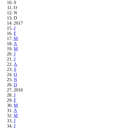
S
O
N
D
2017
J
F
M
A
M
J
J
A
S
O
N
D
2016
J
F
M
A
M
J
J