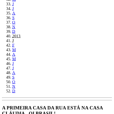
J
J
A
S
O
N
D
2013
J
F
M
A
M
J
J
A
S
O
N
D
A PRIMEIRA CASA DA RUA ESTÁ NA CASA
CLÁUDIA...OI BRASIL!