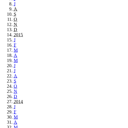
J
A
S
O
N
D
2015
J
F
M
A
M
J
J
A
S
O
N
D
2014
J
F
M
A
M