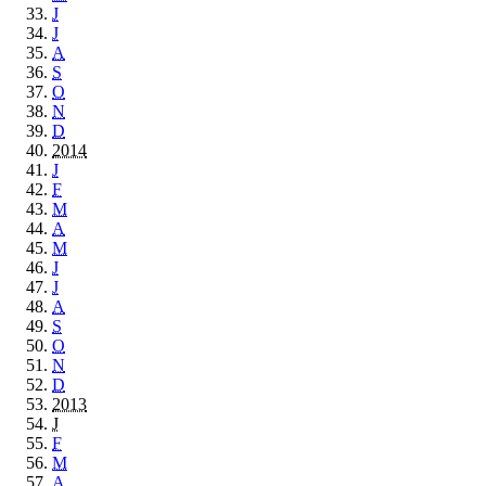
J
J
A
S
O
N
D
2014
J
F
M
A
M
J
J
A
S
O
N
D
2013
J
F
M
A