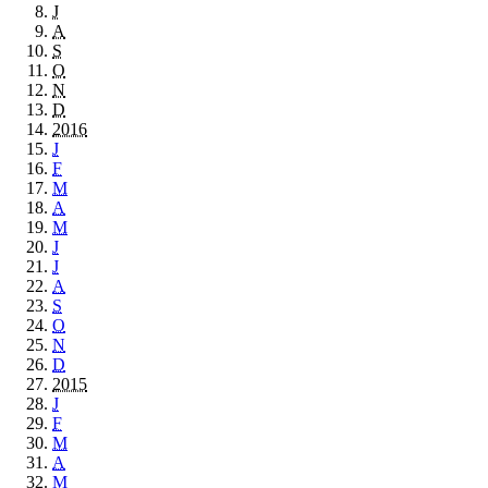
J
A
S
O
N
D
2016
J
F
M
A
M
J
J
A
S
O
N
D
2015
J
F
M
A
M