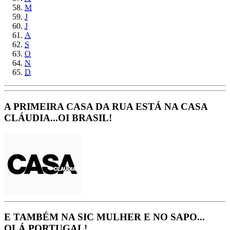
M
J
J
A
S
O
N
D
A PRIMEIRA CASA DA RUA ESTÁ NA CASA
CLÁUDIA...OI BRASIL!
E TAMBÉM NA SIC MULHER E NO SAPO...
OLÁ PORTUGAL!