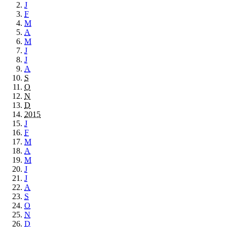
J
F
M
A
M
J
J
A
S
O
N
D
2015
J
F
M
A
M
J
J
A
S
O
N
D