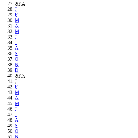
2014
J
F
M
A
M
J
J
A
S
O
N
D
2013
J
F
M
A
M
J
J
A
S
O
N