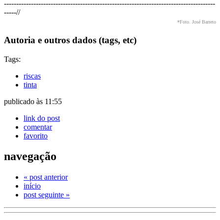
--------------------------------------------------------------------------------------
-----//
*Foto. José Barreto
Autoria e outros dados (tags, etc)
Tags:
riscas
tinta
publicado às 11:55
link do post
comentar
favorito
navegação
« post anterior
início
post seguinte »