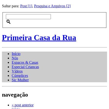
Saltar para:
Post [1]
,
Pesquisa e Arquivos [2]
Primeira Casa da Rua
Início
Nós
Espaços & Casas
Especial Crianças
Vídeos
Cúmplices
Sic Mulher
navegação
« post anterior