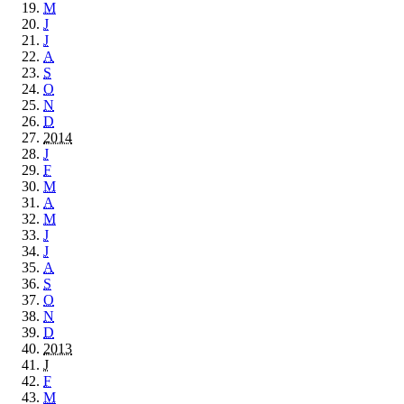
M
J
J
A
S
O
N
D
2014
J
F
M
A
M
J
J
A
S
O
N
D
2013
J
F
M