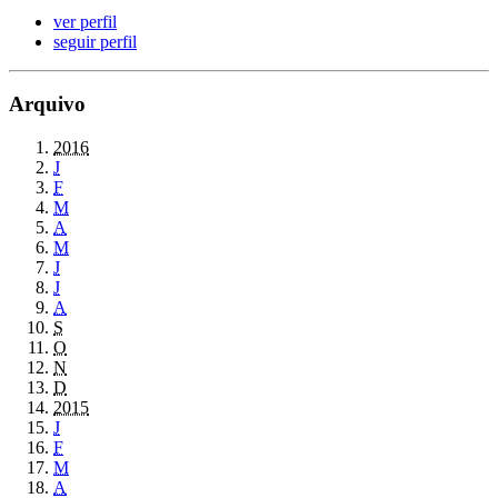
ver perfil
seguir perfil
Arquivo
2016
J
F
M
A
M
J
J
A
S
O
N
D
2015
J
F
M
A