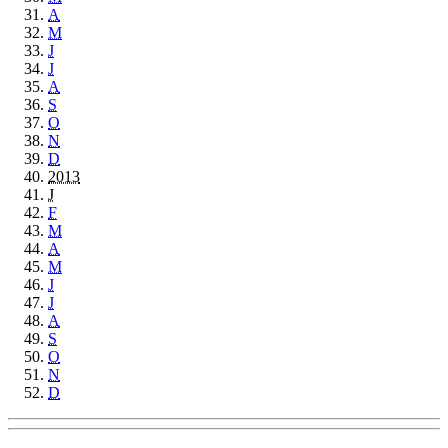
A
M
J
J
A
S
O
N
D
2013
J
F
M
A
M
J
J
A
S
O
N
D