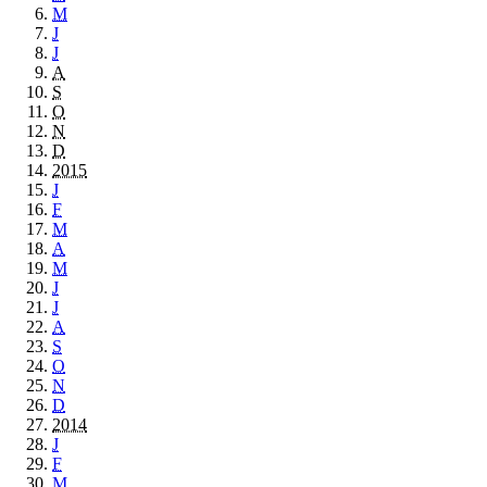
M
J
J
A
S
O
N
D
2015
J
F
M
A
M
J
J
A
S
O
N
D
2014
J
F
M