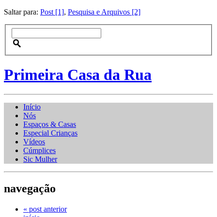
Saltar para:
Post [1]
,
Pesquisa e Arquivos [2]
Primeira Casa da Rua
Início
Nós
Espaços & Casas
Especial Crianças
Vídeos
Cúmplices
Sic Mulher
navegação
« post anterior