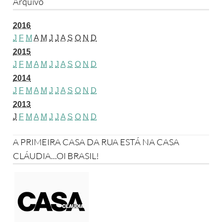
Arquivo
2016
J
F
M
A
M
J
J
A
S
O
N
D
2015
J
F
M
A
M
J
J
A
S
O
N
D
2014
J
F
M
A
M
J
J
A
S
O
N
D
2013
J
F
M
A
M
J
J
A
S
O
N
D
A PRIMEIRA CASA DA RUA ESTÁ NA CASA
CLÁUDIA...OI BRASIL!