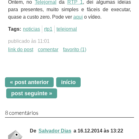
Ontem, no
Telejornal
da
RTP 1
, dei algumas ideias
para presentes, muito simples e fáceis de executar,
quase a custo zero. Pode ver
aqui
o vídeo.
Tags:
noticias
rtp1
telejornal
publicado às 11:01
link do post
comentar
favorito
(1)
« post anterior
início
post seguinte »
8 comentários
De
Salvador Dias
a 16.12.2014 às 13:22