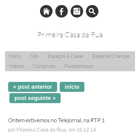
Primeira Casa da Rua
Início
Nós
Espaços & Casas
Especial Crianças
Vídeos
Cúmplices
Passatempos
« post anterior
início
post seguinte »
Ontem estivemos no Telejornal, na RTP 1
por Primeira Casa da Rua, em 16.12.14