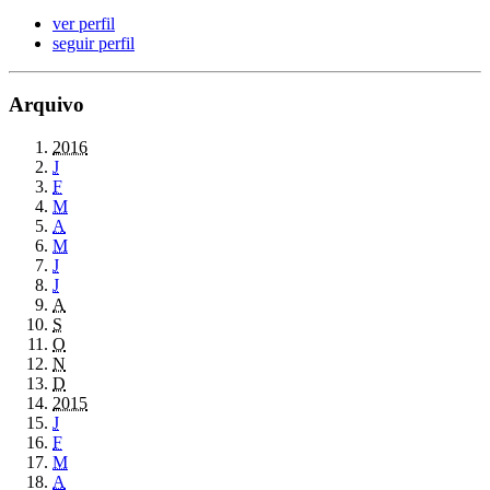
ver perfil
seguir perfil
Arquivo
2016
J
F
M
A
M
J
J
A
S
O
N
D
2015
J
F
M
A