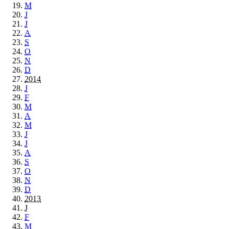
M
J
J
A
S
O
N
D
2014
J
F
M
A
M
J
J
A
S
O
N
D
2013
J
F
M