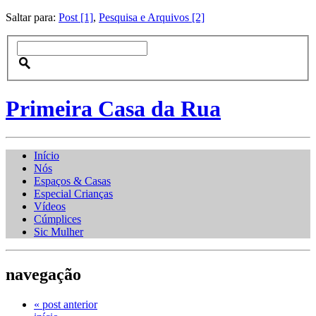
Saltar para:
Post [1]
,
Pesquisa e Arquivos [2]
Primeira Casa da Rua
Início
Nós
Espaços & Casas
Especial Crianças
Vídeos
Cúmplices
Sic Mulher
navegação
« post anterior