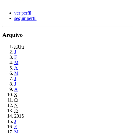
ver perfil
seguir perfil
Arquivo
2016
J
F
M
A
M
J
J
A
S
O
N
D
2015
J
F
M