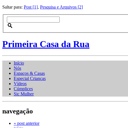
Saltar para:
Post [1]
,
Pesquisa e Arquivos [2]
Primeira Casa da Rua
Início
Nós
Espaços & Casas
Especial Crianças
Vídeos
Cúmplices
Sic Mulher
navegação
« post anterior