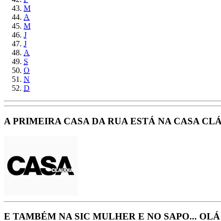
M
A
M
J
J
A
S
O
N
D
A PRIMEIRA CASA DA RUA ESTÁ NA CASA CLÁU
E TAMBÉM NA SIC MULHER E NO SAPO... OL