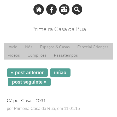
Primeira Casa da Rua
Início
Nós
Espaços & Casas
Especial Crianças
Vídeos
Cúmplices
Passatempos
« post anterior
início
post seguinte »
Cá por Casa... #031
por Primeira Casa da Rua, em 11.01.15