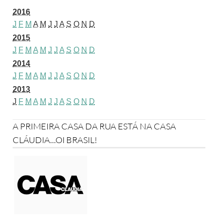
2016
J
F
M
A
M
J
J
A
S
O
N
D
2015
J
F
M
A
M
J
J
A
S
O
N
D
2014
J
F
M
A
M
J
J
A
S
O
N
D
2013
J
F
M
A
M
J
J
A
S
O
N
D
A PRIMEIRA CASA DA RUA ESTÁ NA CASA
CLÁUDIA...OI BRASIL!