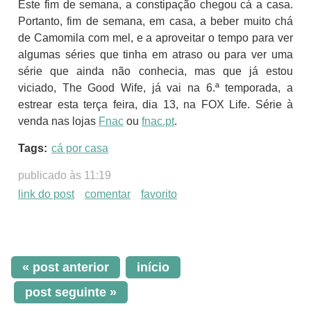
Este fim de semana, a constipação chegou cá a casa.
Portanto, fim de semana, em casa, a beber muito chá
de Camomila com mel, e a aproveitar o tempo para ver
algumas séries que tinha em atraso ou para ver uma
série que ainda não conhecia, mas que já estou
viciado, The Good Wife, já vai na 6.ª temporada, a
estrear esta terça feira, dia 13, na FOX Life. Série à
venda nas lojas
Fnac
ou
fnac.pt
.
Tags:
cá por casa
publicado às 11:19
link do post
comentar
favorito
« post anterior
início
post seguinte »