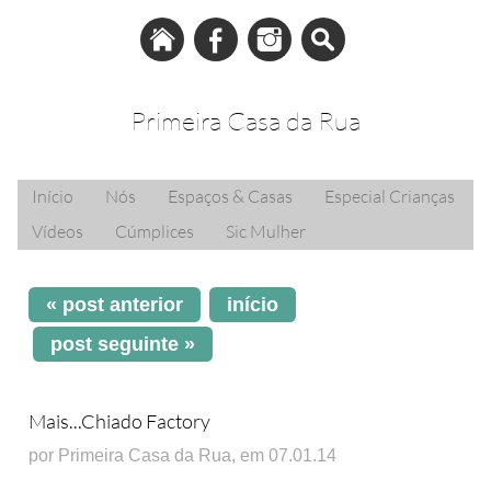
Primeira Casa da Rua
Início
Nós
Espaços & Casas
Especial Crianças
Vídeos
Cúmplices
Sic Mulher
« post anterior
início
post seguinte »
Mais...Chiado Factory
por Primeira Casa da Rua, em 07.01.14