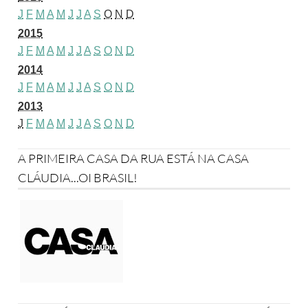
J
F
M
A
M
J
J
A
S
O
N
D
2015
J
F
M
A
M
J
J
A
S
O
N
D
2014
J
F
M
A
M
J
J
A
S
O
N
D
2013
J
F
M
A
M
J
J
A
S
O
N
D
A PRIMEIRA CASA DA RUA ESTÁ NA CASA
CLÁUDIA...OI BRASIL!