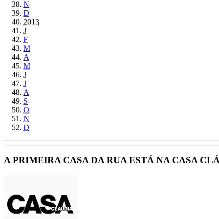
N
D
2013
J
F
M
A
M
J
J
A
S
O
N
D
A PRIMEIRA CASA DA RUA ESTÁ NA CASA CLÁU