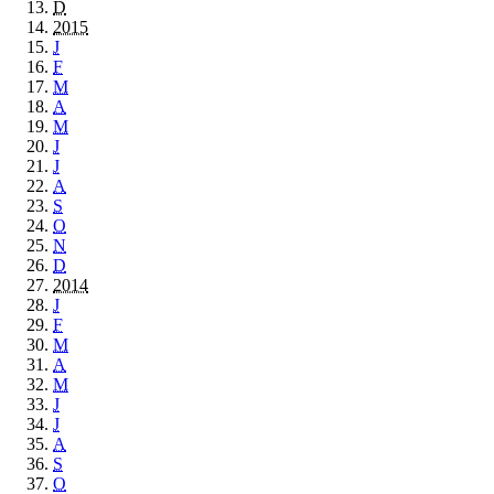
D
2015
J
F
M
A
M
J
J
A
S
O
N
D
2014
J
F
M
A
M
J
J
A
S
O