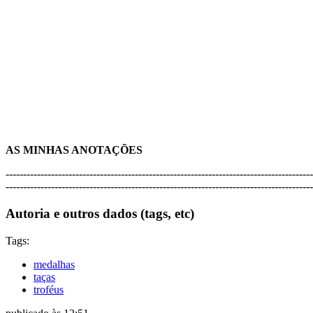
AS MINHAS ANOTAÇÕES
----------------------------------------------------------------------------------------
----------------------------------------------------------------------------------------
Autoria e outros dados (tags, etc)
Tags:
medalhas
taças
troféus