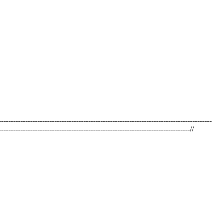
----------------------------------------------------------------------------------------
-------------------------------------------------------------------------------//