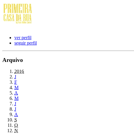
ver perfil
seguir perfil
Arquivo
2016
J
F
M
A
M
J
J
A
S
O
N