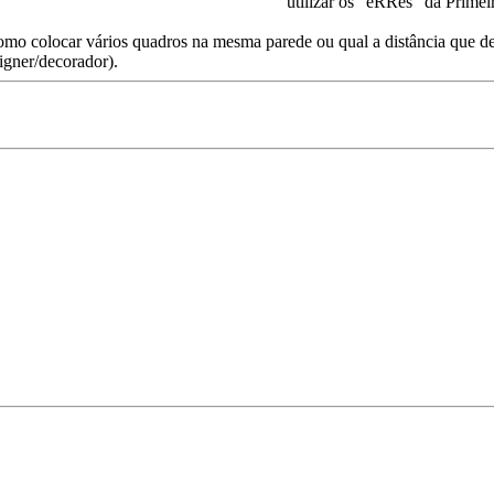
utilizar os "eRRes" da Prime
omo colocar vários quadros na mesma parede ou qual a distância que deve
igner/decorador).