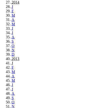
2014
J
F
M
A
M
J
J
A
S
O
N
D
2013
J
F
M
A
M
J
J
A
S
O
N