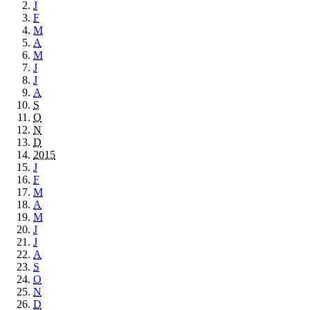
J
F
M
A
M
J
J
A
S
O
N
D
2015
J
F
M
A
M
J
J
A
S
O
N
D