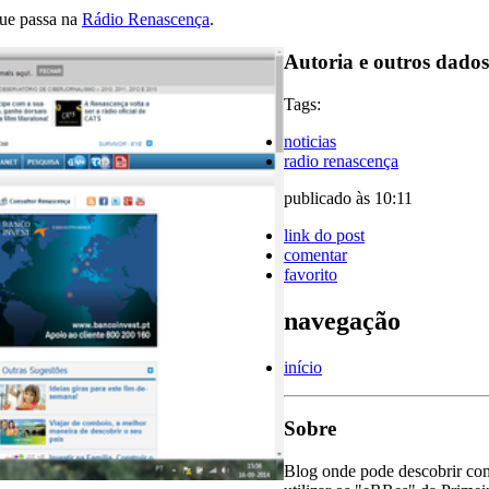
ue passa na
Rádio Renascença
.
Autoria e outros dados 
Tags:
noticias
radio renascença
publicado às 10:11
link do post
comentar
favorito
navegação
início
Sobre
Blog onde pode descobrir com