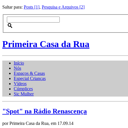
Saltar para:
Posts [1]
,
Pesquisa e Arquivos [2]
Primeira Casa da Rua
Início
Nós
Espaços & Casas
Especial Crianças
Vídeos
Cúmplices
Sic Mulher
"Spot" na Rádio Renascença
por Primeira Casa da Rua, em 17.09.14