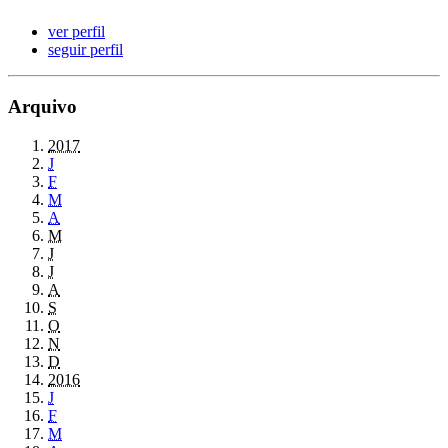
ver perfil
seguir perfil
Arquivo
2017
J
F
M
A
M
J
J
A
S
O
N
D
2016
J
F
M