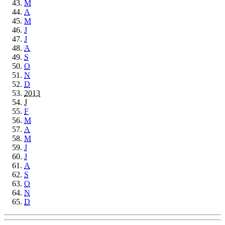
M
A
M
J
J
A
S
O
N
D
2013
J
F
M
A
M
J
J
A
S
O
N
D