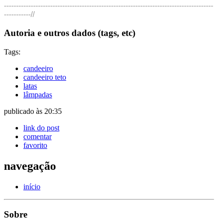
--------------------------------------------------------------------------------------
-----------//
Autoria e outros dados (tags, etc)
Tags:
candeeiro
candeeiro teto
latas
lâmpadas
publicado às 20:35
link do post
comentar
favorito
navegação
início
Sobre