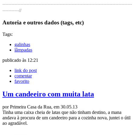
--------------------------------------------------------------------------------------
-----------//
Autoria e outros dados (tags, etc)
Tags:
galinhas
lâmpadas
publicado às 12:21
link do post
comentar
favorito
Um candeeiro com muita lata
por Primeira Casa da Rua, em 30.05.13
Tinha uma caixa cheia de latas que não tinham destino, a mana
andava à procura de um candeeiro para a cozinha nova, juntei o útil
ao agradável.