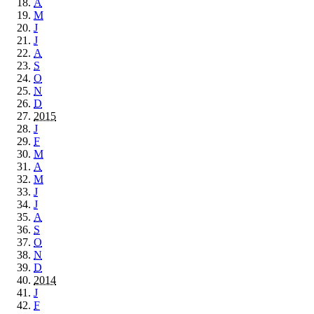
A
M
J
J
A
S
O
N
D
2015
J
F
M
A
M
J
J
A
S
O
N
D
2014
J
F