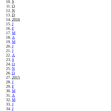
S
O
N
D
2016
J
F
M
A
M
J
J
A
S
O
N
D
2015
J
F
M
A
M
J
J