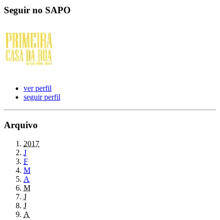
Seguir no SAPO
ver perfil
seguir perfil
Arquivo
2017
J
F
M
A
M
J
J
A