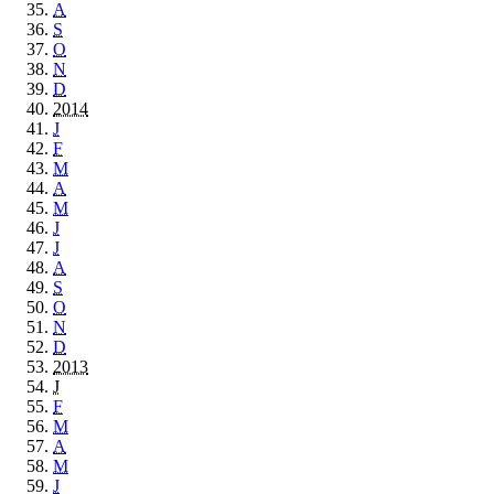
A
S
O
N
D
2014
J
F
M
A
M
J
J
A
S
O
N
D
2013
J
F
M
A
M
J